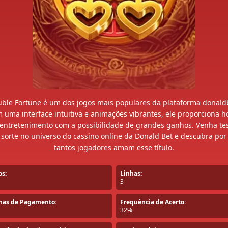
ble Fortune é um dos jogos mais populares da plataforma donald
 uma interface intuitiva e animações vibrantes, ele proporciona h
entretenimento com a possibilidade de grandes ganhos. Venha te
 sorte no universo do cassino online da Donald Bet e descubra por
tantos jogadores amam esse título.
os:
Linhas:
3
has de Pagamento:
Frequência de Acerto:
32%