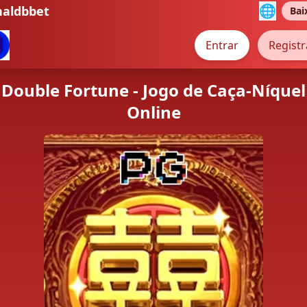
🌐
naldbbet
Bai
Entrar
Registr
Double Fortune - Jogo de Caça-Níquel
Online