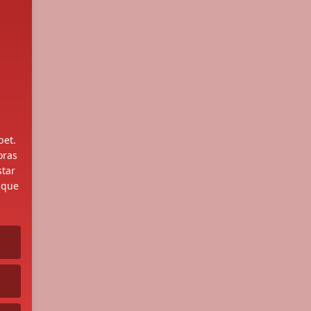
bet.
oras
star
 que