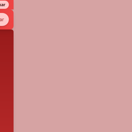
xar
ar