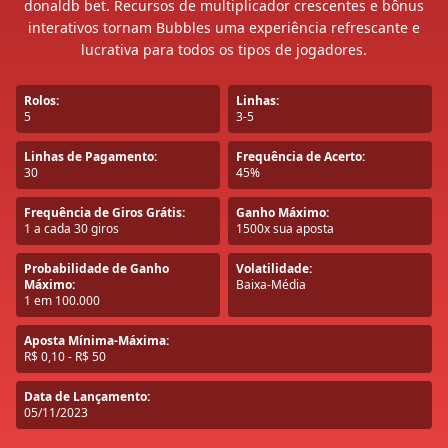
donaldb bet. Recursos de multiplicador crescentes e bônus
interativos tornam Bubbles uma experiência refrescante e
lucrativa para todos os tipos de jogadores.
Rolos:
Linhas:
5
3-5
Linhas de Pagamento:
Frequência de Acerto:
30
45%
Frequência de Giros Grátis:
Ganho Máximo:
1 a cada 30 giros
1500x sua aposta
Probabilidade de Ganho
Volatilidade:
Máximo:
Baixa-Média
1 em 100.000
Aposta Mínima-Máxima:
R$ 0,10 - R$ 50
Data de Lançamento:
05/11/2023